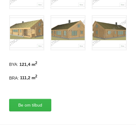
2
BYA:
121,4 m
2
BRA:
111,2 m
Be om tilbud