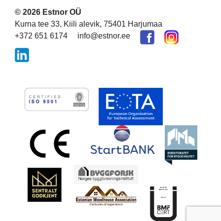
© 2026 Estnor OÜ
Kurna tee 33, Kiili alevik, 75401 Harjumaa
+372 651 6174
info@estnor.ee